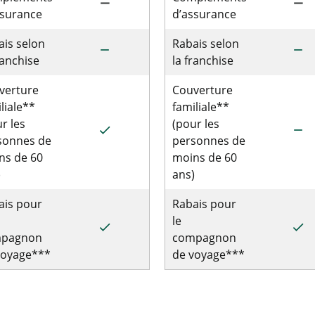
remove
remove
ssurance
d’assurance
ais selon
Rabais selon
remove
remove
ranchise
la franchise
verture
Couverture
liale**
familiale**
r les
(pour les
done
remove
sonnes de
personnes de
ns de 60
moins de 60
)
ans)
ais pour
Rabais pour
le
done
done
pagnon
compagnon
voyage***
de voyage***