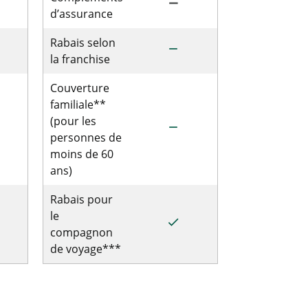
remove
d’assurance
Rabais selon
remove
la franchise
Couverture
familiale**
(pour les
remove
personnes de
moins de 60
ans)
Rabais pour
le
done
compagnon
de voyage***