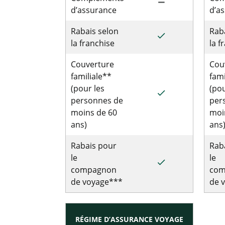
remove
d’assurance
d’a
Rabais selon
Rab
done
la franchise
la f
Couverture
Cou
familiale**
fami
(pour les
(pou
done
personnes de
per
moins de 60
moi
ans)
ans
Rabais pour
Rab
le
le
done
compagnon
com
de voyage***
de 
RÉGIME D’ASSURANCE VOYAGE