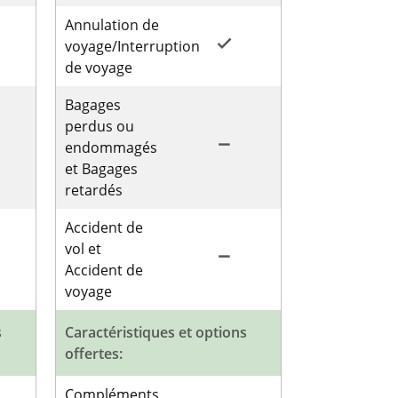
Annulation de
done
voyage/Interruption
de voyage
Bagages
perdus ou
remove
endommagés
et Bagages
retardés
Accident de
vol et
remove
Accident de
voyage
s
Caractéristiques et options
offertes:
Compléments