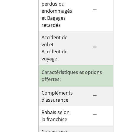
perdus ou
remove
endommagés
et Bagages
retardés
Accident de
vol et
remove
Accident de
voyage
Caractéristiques et options
offertes:
Compléments
remove
d’assurance
Rabais selon
remove
la franchise
Couverture