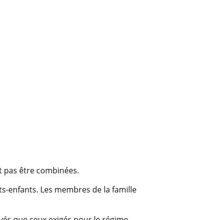
t pas être combinées.
its-enfants. Les membres de la famille
vés que ceux exigés pour le régime