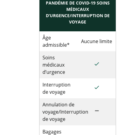
PANDÉMIE DE COVID-19 SOINS
MÉDICAUX
D’URGENCE/INTERRUPTION DE
VOYAGE
Âge
Aucune limite
admissible*
Soins
done
médicaux
d’urgence
Interruption
done
de voyage
Annulation de
remove
voyage/Interruption
de voyage
Bagages