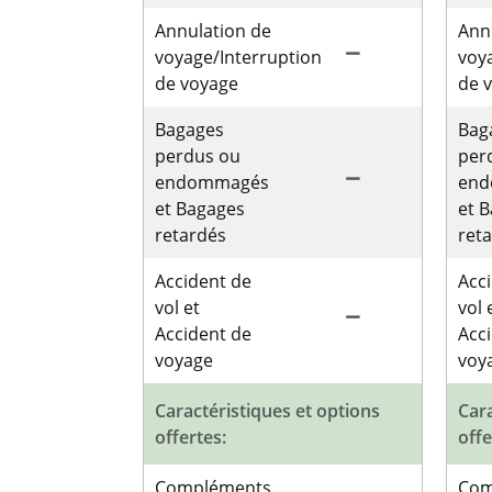
Annulation de
Ann
remove
voyage/Interruption
voy
de voyage
de 
Bagages
Bag
perdus ou
per
remove
endommagés
en
et Bagages
et 
retardés
ret
Accident de
Acc
vol et
vol 
remove
Accident de
Acc
voyage
voy
Caractéristiques et options
Cara
offertes:
offe
Compléments
Com