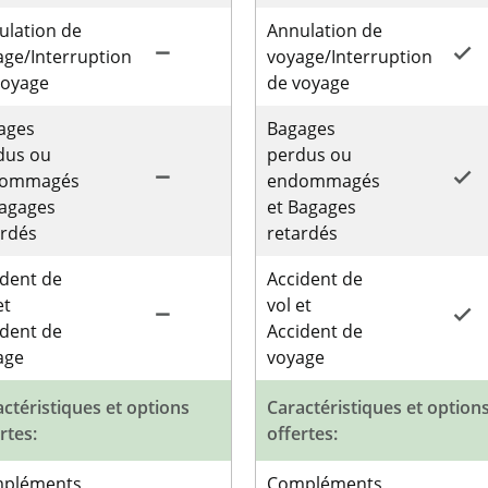
ulation de
Annulation de
remove
done
age/Interruption
voyage/Interruption
voyage
de voyage
ages
Bagages
dus ou
perdus ou
remove
done
dommagés
endommagés
Bagages
et Bagages
ardés
retardés
ident de
Accident de
et
vol et
remove
done
ident de
Accident de
age
voyage
ctéristiques et options
Caractéristiques et option
rtes:
offertes:
pléments
Compléments