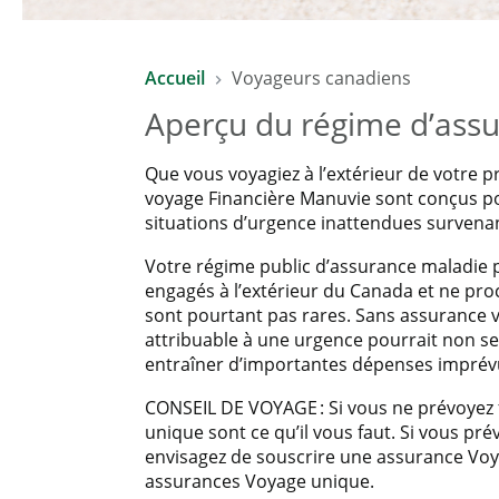
ÉCONOMISEZ 10 % GRÂCE AU RÉ
Accueil
Voyageurs canadiens
Bénéficiez d'un rabais de 10 % sur les taux déjà abordab
Aperçu du régime d’assu
* Exclut le Régime d’assurance voyage Pandémie de COV
Que vous voyagiez à l’extérieur de votre 
voyage Financière Manuvie sont conçus pou
situations d’urgence inattendues survena
Votre régime public d’assurance maladie p
engagés à l’extérieur du Canada et ne pro
sont pourtant pas rares. Sans assurance 
attribuable à une urgence pourrait non s
entraîner d’importantes dépenses imprév
CONSEIL DE VOYAGE : Si vous ne prévoyez 
unique sont ce qu’il vous faut. Si vous pr
envisagez de souscrire une assurance Voy
assurances Voyage unique.