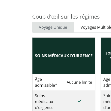
Coup d’œil sur les régimes
Voyage Unique
Voyages Multipl
SO
SOINS MÉDICAUX D’URGENCE
Âge
Âge
Aucune limite
admissible*
adm
Soins
Soi
done
médicaux
méd
d’urgence
d’u