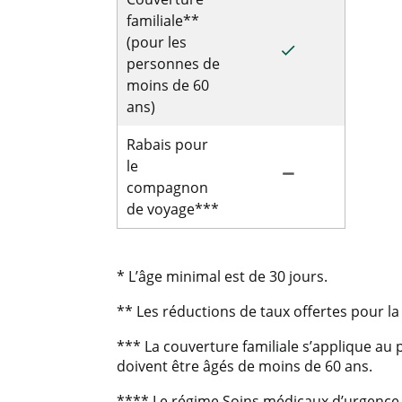
familiale**
(pour les
done
personnes de
moins de 60
ans)
Rabais pour
le
remove
compagnon
de voyage***
* L’âge minimal est de 30 jours.
** Les réductions de taux offertes pour l
*** La couverture familiale s’applique au 
doivent être âgés de moins de 60 ans.
**** Le régime Soins médicaux d’urgence 