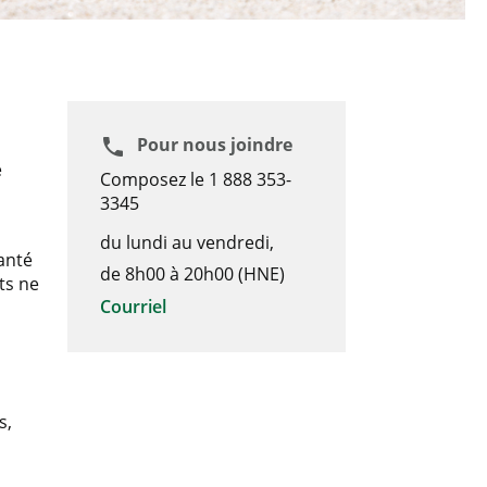
 FINANCIÈRE DES AVOCATS*.
Pour nous joindre
phone
e
Composez le 1 888 353-
3345
du lundi au vendredi,
anté
de 8h00 à 20h00 (HNE)
ts ne
Courriel
s,