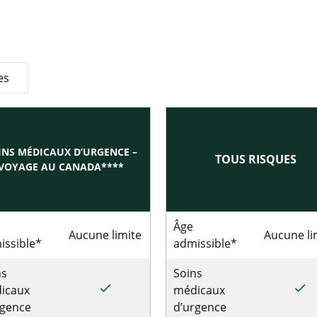
es
INS MÉDICAUX D’URGENCE –
TOUS RISQUES
VOYAGE AU CANADA****
Âge
Aucune limite
Aucune li
issible*
admissible*
ns
Soins
done
done
icaux
médicaux
rgence
d’urgence