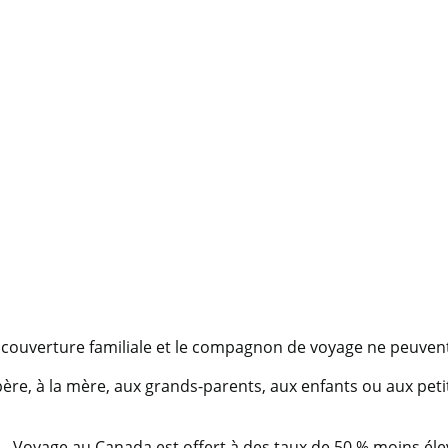
a couverture familiale et le compagnon de voyage ne peuven
père, à la mère, aux grands-parents, aux enfants ou aux pet
– Voyage au Canada est offert à des taux de 50 % moins éle