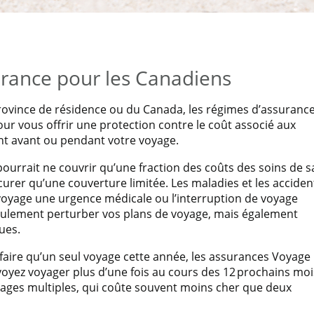
GIME D'ASSURANCE VOYAGE DE LA
les de l'assurance voyage de Manuvie !
rance pour les Canadiens
ID-19.
province de résidence ou du Canada, les régimes d’assuranc
r vous offrir une protection contre le coût associé aux
nt avant ou pendant votre voyage.
ourrait ne couvrir qu’une fraction des coûts des soins de s
curer qu’une couverture limitée. Les maladies et les acciden
voyage une urgence médicale ou l’interruption de voyage
eulement perturber vos plans de voyage, mais également
ues.
faire qu’un seul voyage cette année, les assurances Voyage
évoyez voyager plus d’une fois au cours des 12 prochains moi
ages multiples, qui coûte souvent moins cher que deux