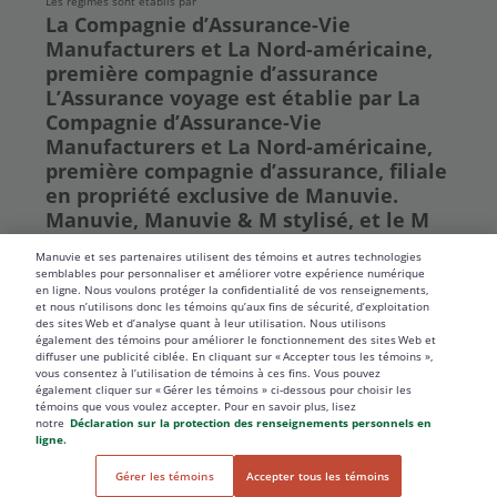
Les régimes sont établis par
La Compagnie d’Assurance-Vie
Manufacturers et La Nord-américaine,
première compagnie d’assurance
L’Assurance voyage est établie par La
Compagnie d’Assurance-Vie
Manufacturers et La Nord-américaine,
première compagnie d’assurance, filiale
en propriété exclusive de Manuvie.
Manuvie, Manuvie & M stylisé, et le M
stylisé sont des marques de commerce
Manuvie et ses partenaires utilisent des témoins et autres technologies
de La Compagnie d’Assurance-Vie
semblables pour personnaliser et améliorer votre expérience numérique
Manufacturers et sont utilisés par elle,
en ligne. Nous voulons protéger la confidentialité de vos renseignements,
et nous n’utilisons donc les témoins qu’aux fins de sécurité, d’exploitation
ainsi que par ses sociétés affiliées sous
des sites Web et d’analyse quant à leur utilisation. Nous utilisons
licence. © La Compagnie d’Assurance-
également des témoins pour améliorer le fonctionnement des sites Web et
diffuser une publicité ciblée. En cliquant sur « Accepter tous les témoins »,
Vie Manufacturers, 2019. Tous droits
vous consentez à l’utilisation de témoins à ces fins. Vous pouvez
réservés. Manuvie, C.P. 670, Station
également cliquer sur « Gérer les témoins » ci-dessous pour choisir les
témoins que vous voulez accepter. Pour en savoir plus, lisez
Waterloo, Waterloo (Ontario) N2J 4B8
notre
Déclaration sur la protection des renseignements personnels en
ligne.
Gérer les témoins
Accepter tous les témoins