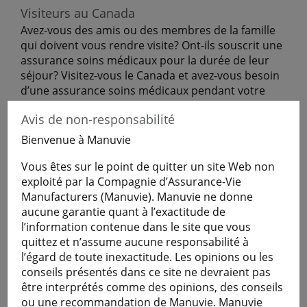
Visiteurs au Canada
Avez-vous des amis ou des membres de la famille
qui doivent vous rendre visite? Ont-ils souscrit une
assurance soins médicaux pour la durée de leur
séjour? Visitez-vous le Canada et avez-vous besoin
d’une assurance soins médicaux pendant votre
séjour?
Avis de non-responsabilité
Lorsque des visiteurs venant au Canada se
Bienvenue à Manuvie
procurent l’Assurance voyage.
Vous êtes sur le point de quitter un site Web non
exploité par la Compagnie d’Assurance-Vie
Obtenir une soumission
Manufacturers (Manuvie). Manuvie ne donne
aucune garantie quant à l’exactitude de
l’information contenue dans le site que vous
En savoir plus
quittez et n’assume aucune responsabilité à
l’égard de toute inexactitude. Les opinions ou les
conseils présentés dans ce site ne devraient pas
être interprétés comme des opinions, des conseils
Étudiants
ou une recommandation de Manuvie. Manuvie