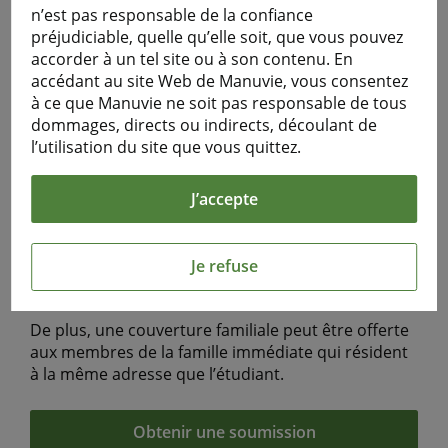
L’Assurance voyage pour étudiants offre aux
n’est pas responsable de la confiance
étudiants poursuivant leurs études loin de la
préjudiciable, quelle qu’elle soit, que vous pouvez
demeure familiale une façon économique et
accorder à un tel site ou à son contenu. En
sensée de se protéger contre les dépenses liées
accédant au site Web de Manuvie, vous consentez
notamment aux soins médicaux d’urgence et aux
à ce que Manuvie ne soit pas responsable de tous
soins de santé de base.
dommages, directs ou indirects, découlant de
l’utilisation du site que vous quittez.
Les régimes sont offerts :
aux étudiants étrangers qui étudient à temps
J’accepte
plein au Canada;
aux étudiants canadiens qui étudient à temps
Je refuse
plein à l’extérieur de leur province de
résidence ou à l’étranger.
De plus, une couverture familiale peut être offerte
aux membres de la famille immédiate qui résident
à la même adresse que l’étudiant.
Obtenir une soumission