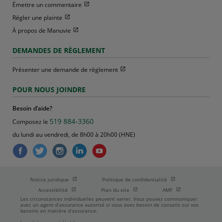
Ouvrir dans une nouvelle fenetre
Émettre un commentaire
Ouvrir dans une nouvelle fenetre
Régler une plainte
Ouvrir dans une nouvelle fenetre
À propos de Manuvie
DEMANDES DE RÈGLEMENT
Ouvrir dans une nouvelle fenetre
Présenter une demande de règlement
POUR NOUS JOINDRE
Besoin d’aide?
519 884-3360
Composez le
du lundi au vendredi, de 8h00 à 20h00 (HNE)
Ouvrir dans une nouvelle fenetre
Ouvrir dans une nouve
Notice juridique
Politique de confidentialité
Ouvrir dans une nouvelle fenetre
Ouvrir dans une nouvelle fenetre
Ouvrir dans une nou
Accessibilité
Plan du site
AMF
Les circonstances individuelles peuvent varier. Vous pouvez communiquer
avec un agent d’assurance autorisé si vous avez besoin de conseils sur vos
besoins en matière d’assurance.