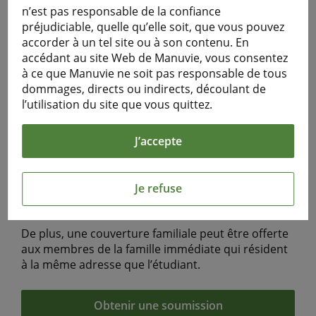
L’Assurance voyage pour étudiants offre aux
n’est pas responsable de la confiance
étudiants poursuivant leurs études loin de la
préjudiciable, quelle qu’elle soit, que vous pouvez
demeure familiale une façon économique et
accorder à un tel site ou à son contenu. En
sensée de se protéger contre les dépenses liées
accédant au site Web de Manuvie, vous consentez
notamment aux soins médicaux d’urgence et aux
à ce que Manuvie ne soit pas responsable de tous
soins de santé de base.
dommages, directs ou indirects, découlant de
l’utilisation du site que vous quittez.
Les régimes sont offerts :
aux étudiants étrangers qui étudient à temps
J’accepte
plein au Canada;
aux étudiants canadiens qui étudient à temps
Je refuse
plein à l’extérieur de leur province de
résidence ou à l’étranger.
De plus, une couverture familiale peut être offerte
aux membres de la famille immédiate qui résident
à la même adresse que l’étudiant.
Obtenir une soumission