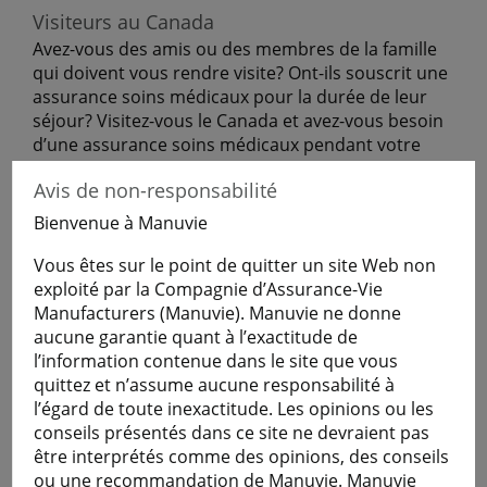
Visiteurs au Canada
Avez-vous des amis ou des membres de la famille
qui doivent vous rendre visite? Ont-ils souscrit une
assurance soins médicaux pour la durée de leur
séjour? Visitez-vous le Canada et avez-vous besoin
d’une assurance soins médicaux pendant votre
séjour?
Avis de non-responsabilité
Lorsque des visiteurs venant au Canada se
Bienvenue à Manuvie
procurent l’Assurance voyage.
Vous êtes sur le point de quitter un site Web non
exploité par la Compagnie d’Assurance-Vie
Obtenir une soumission
Manufacturers (Manuvie). Manuvie ne donne
aucune garantie quant à l’exactitude de
l’information contenue dans le site que vous
En savoir plus
quittez et n’assume aucune responsabilité à
l’égard de toute inexactitude. Les opinions ou les
conseils présentés dans ce site ne devraient pas
être interprétés comme des opinions, des conseils
Étudiants
ou une recommandation de Manuvie. Manuvie