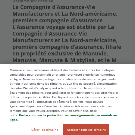
Les régimes sont établis par
La Compagnie d’Assurance-Vie
Manufacturers et La Nord-américaine,
première compagnie d’assurance
L’Assurance voyage est établie par La
Compagnie d’Assurance-Vie
Manufacturers et La Nord-américaine,
première compagnie d’assurance, filiale
en propriété exclusive de Manuvie.
Manuvie, Manuvie & M stylisé, et le M
stylisé sont des marques de commerce
Manuvie et ses partenaires utilisent des témoins et autres technologies
de La Compagnie d’Assurance-Vie
semblables pour personnaliser et améliorer votre expérience numérique
Manufacturers et sont utilisés par elle,
en ligne. Nous voulons protéger la confidentialité de vos renseignements,
et nous n’utilisons donc les témoins qu’aux fins de sécurité, d’exploitation
ainsi que par ses sociétés affiliées sous
des sites Web et d’analyse quant à leur utilisation. Nous utilisons
licence. © La Compagnie d’Assurance-
également des témoins pour améliorer le fonctionnement des sites Web et
diffuser une publicité ciblée. En cliquant sur « Accepter tous les témoins »,
Vie Manufacturers, 2019. Tous droits
vous consentez à l’utilisation de témoins à ces fins. Vous pouvez
réservés. Manuvie, C.P. 670, Station
également cliquer sur « Gérer les témoins » ci-dessous pour choisir les
témoins que vous voulez accepter. Pour en savoir plus, lisez
Waterloo, Waterloo (Ontario) N2J 4B8
notre
Déclaration sur la protection des renseignements personnels en
ligne.
Gérer les témoins
Accepter tous les témoins