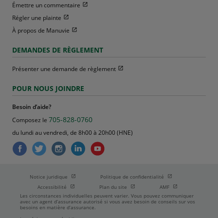
Ouvrir dans une nouvelle fenetre
Émettre un commentaire
Ouvrir dans une nouvelle fenetre
Régler une plainte
Ouvrir dans une nouvelle fenetre
À propos de Manuvie
DEMANDES DE RÈGLEMENT
Ouvrir dans une nouvelle fenetre
Présenter une demande de règlement
POUR NOUS JOINDRE
Besoin d’aide?
705-828-0760
Composez le
du lundi au vendredi, de 8h00 à 20h00 (HNE)
Ouvrir dans une nouvelle fenetre
Ouvrir dans une nouve
Notice juridique
Politique de confidentialité
Ouvrir dans une nouvelle fenetre
Ouvrir dans une nouvelle fenetre
Ouvrir dans une nou
Accessibilité
Plan du site
AMF
Les circonstances individuelles peuvent varier. Vous pouvez communiquer
avec un agent d’assurance autorisé si vous avez besoin de conseils sur vos
besoins en matière d’assurance.