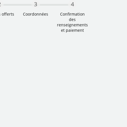
2
3
4
 offerts
Coordonnées
Confirmation
des
Deuxième étape
Troisième étape
renseignements
e Actuel
et paiement
Étape quatre