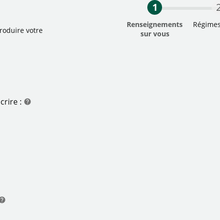
1
Renseignements
Régimes
roduire votre
sur vous
La première étap
crire :
help
aide
aide
elp