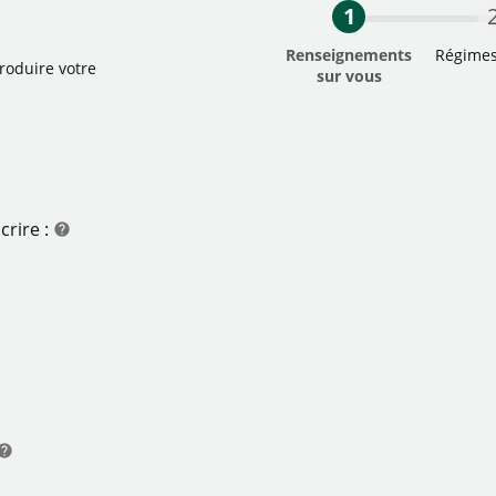
1
Renseignements
Régimes
roduire votre
sur vous
La première étap
crire :
help
aide
aide
elp