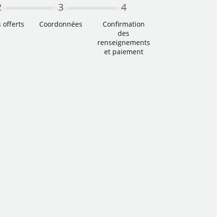
2
3
4
 offerts
Coordonnées
Confirmation
des
Deuxième étape
Troisième étape
renseignements
e Actuel
et paiement
Étape quatre