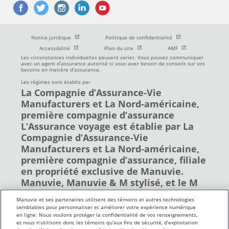
Ouvrir dans une nouvelle fenetre
Ouvrir dans une nouve
Notice juridique
Politique de confidentialité
Ouvrir dans une nouvelle fenetre
Ouvrir dans une nouvelle fenetre
Ouvrir dans une nou
Accessibilité
Plan du site
AMF
Les circonstances individuelles peuvent varier. Vous pouvez communiquer
avec un agent d’assurance autorisé si vous avez besoin de conseils sur vos
besoins en matière d’assurance.
Les régimes sont établis par
La Compagnie d’Assurance-Vie
Manufacturers et La Nord-américaine,
première compagnie d’assurance
L’Assurance voyage est établie par La
Compagnie d’Assurance-Vie
Manufacturers et La Nord-américaine,
première compagnie d’assurance, filiale
en propriété exclusive de Manuvie.
Manuvie, Manuvie & M stylisé, et le M
stylisé sont des marques de commerce
Manuvie et ses partenaires utilisent des témoins et autres technologies
de La Compagnie d’Assurance-Vie
semblables pour personnaliser et améliorer votre expérience numérique
Manufacturers et sont utilisés par elle,
en ligne. Nous voulons protéger la confidentialité de vos renseignements,
et nous n’utilisons donc les témoins qu’aux fins de sécurité, d’exploitation
ainsi que par ses sociétés affiliées sous