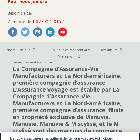
Pour nous joindre
Besoin d’aide?
1 877 421-0157
Composez le
Ouvrir dans une nouvelle fenetre
Ouvrir dans u
Notice juridique
Politique de confidentialité
Accessibilité
Ouvrir dans une nouvelle fenetre
Plan du site
Les régimes sont établis par
La Compagnie d’Assurance-Vie
Manufacturers et La Nord-américaine,
première compagnie d’assurance
L’Assurance voyage est établie par La
Compagnie d’Assurance-Vie
Manufacturers et La Nord-américaine,
première compagnie d’assurance, filiale
en propriété exclusive de Manuvie.
Manuvie, Manuvie & M stylisé, et le M
stylisé sont des marques de commerce
de La Compagnie d’Assurance-Vie
Manuvie et ses partenaires utilisent des témoins et autres technologies