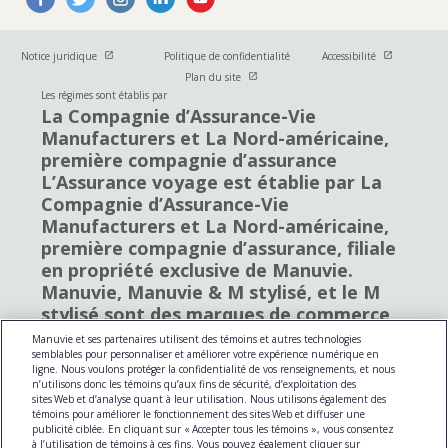
Ouvrir dans une nouvelle fenetre
Ouvrir dans u
Notice juridique
Politique de confidentialité
Accessibilité
Ouvrir dans une nouvelle fenetre
Plan du site
Les régimes sont établis par
La Compagnie d’Assurance-Vie
Manufacturers et La Nord-américaine,
première compagnie d’assurance
L’Assurance voyage est établie par La
Compagnie d’Assurance-Vie
Manufacturers et La Nord-américaine,
première compagnie d’assurance, filiale
en propriété exclusive de Manuvie.
Manuvie, Manuvie & M stylisé, et le M
stylisé sont des marques de commerce
de La Compagnie d’Assurance-Vie
Manuvie et ses partenaires utilisent des témoins et autres technologies
Manufacturers et sont utilisés par elle,
semblables pour personnaliser et améliorer votre expérience numérique en
ligne. Nous voulons protéger la confidentialité de vos renseignements, et nous
ainsi que par ses sociétés affiliées sous
n’utilisons donc les témoins qu’aux fins de sécurité, d’exploitation des
licence. © La Compagnie d’Assurance-Vie
sites Web et d’analyse quant à leur utilisation. Nous utilisons également des
témoins pour améliorer le fonctionnement des sites Web et diffuser une
Manufacturers, 2019. Tous droits
publicité ciblée. En cliquant sur « Accepter tous les témoins », vous consentez
réservés. Manuvie, C.P. 670, Station
à l’utilisation de témoins à ces fins. Vous pouvez également cliquer sur