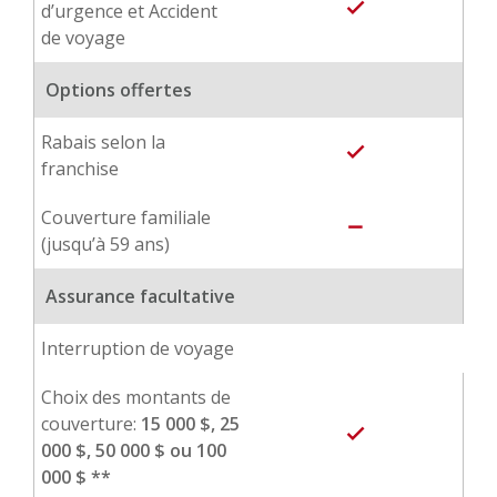
done
d’urgence et Accident
de voyage
Options offertes
Rabais selon la
done
franchise
Couverture familiale
remove
(jusqu’à 59 ans)
Assurance facultative
Interruption de voyage
Choix des montants de
couverture:
15 000 $, 25
done
000 $, 50 000 $ ou 100
000 $ **