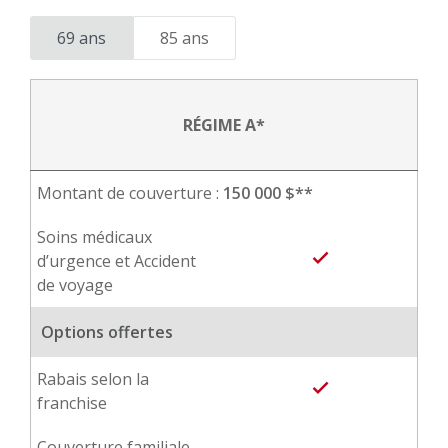
69 ans
85 ans
RÉGIME A*
Montant de couverture :
150 000 $**
Soins médicaux
done
d’urgence et Accident
de voyage
Options offertes
Rabais selon la
done
franchise
Couverture familiale