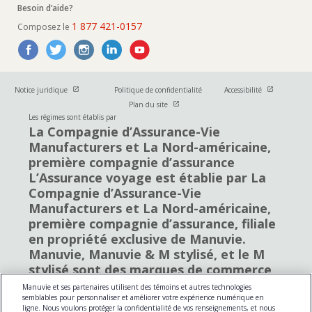
Besoin d’aide?
1 877 421-0157
Composez le
Ouvrir dans une nouvelle fenetre
Ouvrir dans u
Notice juridique
Politique de confidentialité
Accessibilité
Ouvrir dans une nouvelle fenetre
Plan du site
Les régimes sont établis par
La Compagnie d’Assurance-Vie
Manufacturers et La Nord-américaine,
première compagnie d’assurance
L’Assurance voyage est établie par La
Compagnie d’Assurance-Vie
Manufacturers et La Nord-américaine,
première compagnie d’assurance, filiale
en propriété exclusive de Manuvie.
Manuvie, Manuvie & M stylisé, et le M
stylisé sont des marques de commerce
de La Compagnie d’Assurance-Vie
Manuvie et ses partenaires utilisent des témoins et autres technologies
Manufacturers et sont utilisés par elle,
semblables pour personnaliser et améliorer votre expérience numérique en
ligne. Nous voulons protéger la confidentialité de vos renseignements, et nous