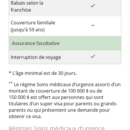
Rabais selon la
done
Inclus pour le ré
franchise
Couverture familiale
remove
Non inclus dans l
(jusqu’à 59 ans)
Assurance facultative
done
Inclus pour le ré
Interruption de voyage
* L’âge minimal est de 30 jours.
**
Le régime Soins médicaux d’urgence assorti d’un
montant de couverture de 100 000 $ ou de
150 000 $ est offert aux personnes qui sont
titulaires d’un super visa pour parents ou grands-
parents ou qui présentent une demande pour
obtenir ce visa.
Régimes Soins médicaux d’urgence