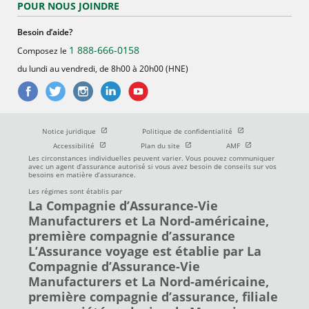
POUR NOUS JOINDRE
Besoin d’aide?
1 888-666-0158
Composez le
du lundi au vendredi, de 8h00 à 20h00 (HNE)
Ouvrir dans une nouvelle fenetre
Ouvrir dans une nouve
Notice juridique
Politique de confidentialité
Ouvrir dans une nouvelle fenetre
Ouvrir dans une nouvelle fenetre
Ouvrir dans une nou
Accessibilité
Plan du site
AMF
Les circonstances individuelles peuvent varier. Vous pouvez communiquer
avec un agent d’assurance autorisé si vous avez besoin de conseils sur vos
besoins en matière d’assurance.
Les régimes sont établis par
La Compagnie d’Assurance-Vie
Manufacturers et La Nord-américaine,
première compagnie d’assurance
L’Assurance voyage est établie par La
Compagnie d’Assurance-Vie
Manufacturers et La Nord-américaine,
première compagnie d’assurance, filiale