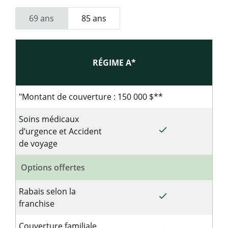
69 ans
85 ans
RÉGIME A*
Régime A. Sommaire des garanties pour les voyageurs 
"Montant de couverture : 150 000 $**
Soins médicaux
done
Inclus pour le ré
d’urgence et Accident
de voyage
Options offertes
Rabais selon la
done
Inclus pour le ré
franchise
Couverture familiale