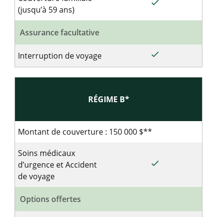
done
Inclus pour le ré
(jusqu’à 59 ans)
Assurance facultative
done
Inclus pour le ré
Interruption de voyage
RÉGIME B*
Régime B. Sommaire des garanties pour les voyageurs 
Montant de couverture : 150 000 $**
Soins médicaux
done
Inclus pour le ré
d’urgence et Accident
de voyage
Options offertes