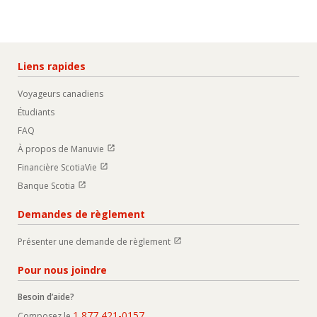
Liens rapides
Voyageurs canadiens
Étudiants
FAQ
Ouvrir dans une nouvelle fenetre
À propos de Manuvie
Ouvrir dans une nouvelle fenetre
Financière ScotiaVie
Ouvrir dans une nouvelle fenetre
Banque Scotia
Demandes de règlement
Ouvrir dans une nouvelle fenetre
Présenter une demande de règlement
Pour nous joindre
Besoin d’aide?
1 877 421-0157
Composez le