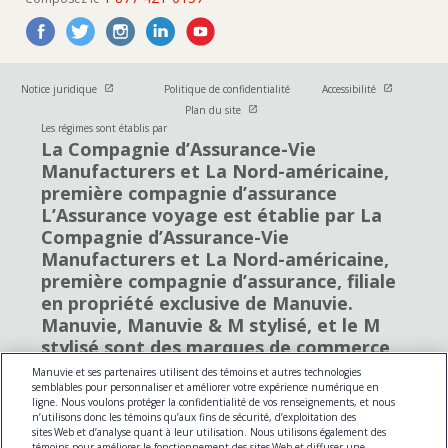
Ouvrir dans une nouvelle fenetre
Ouvrir dans u
Notice juridique
Politique de confidentialité
Accessibilité
Ouvrir dans une nouvelle fenetre
Plan du site
Les régimes sont établis par
La Compagnie d’Assurance-Vie
Manufacturers et La Nord-américaine,
première compagnie d’assurance
L’Assurance voyage est établie par La
Compagnie d’Assurance-Vie
Manufacturers et La Nord-américaine,
première compagnie d’assurance, filiale
en propriété exclusive de Manuvie.
Manuvie, Manuvie & M stylisé, et le M
stylisé sont des marques de commerce
de La Compagnie d’Assurance-Vie
Manuvie et ses partenaires utilisent des témoins et autres technologies
Manufacturers et sont utilisés par elle,
semblables pour personnaliser et améliorer votre expérience numérique en
ligne. Nous voulons protéger la confidentialité de vos renseignements, et nous
ainsi que par ses sociétés affiliées sous
n’utilisons donc les témoins qu’aux fins de sécurité, d’exploitation des
licence. © La Compagnie d’Assurance-Vie
sites Web et d’analyse quant à leur utilisation. Nous utilisons également des
témoins pour améliorer le fonctionnement des sites Web et diffuser une