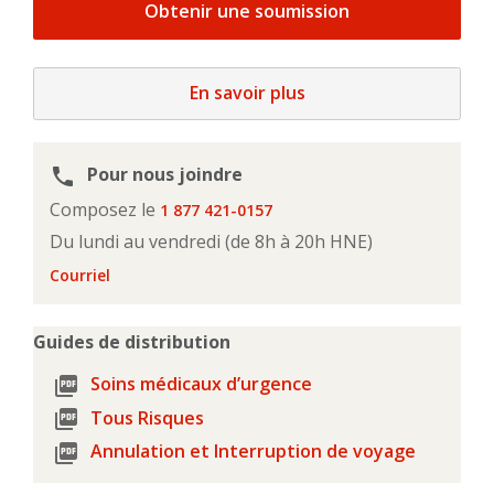
Obtenir une soumission
En savoir plus
Pour nous joindre
phone
Composez le
1 877 421-0157
Du lundi au vendredi (de 8h à 20h HNE)
Courriel
Guides de distribution
Soins médicaux d’urgence
picture_as_pdf
Tous Risques
picture_as_pdf
Annulation et Interruption de voyage
picture_as_pdf