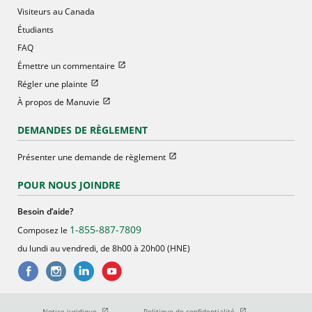
Visiteurs au Canada
Étudiants
FAQ
Ouvrir dans une nouvelle fenetre
Émettre un commentaire
Ouvrir dans une nouvelle fenetre
Régler une plainte
Ouvrir dans une nouvelle fenetre
À propos de Manuvie
DEMANDES DE RÈGLEMENT
Ouvrir dans une nouvelle fenetre
Présenter une demande de règlement
POUR NOUS JOINDRE
Besoin d’aide?
1-855-887-7809
Composez le
du lundi au vendredi, de 8h00 à 20h00 (HNE)
Ouvrir dans une nouvelle fenetre
Ouvrir dans une nouve
Notice juridique
Politique de confidentialité