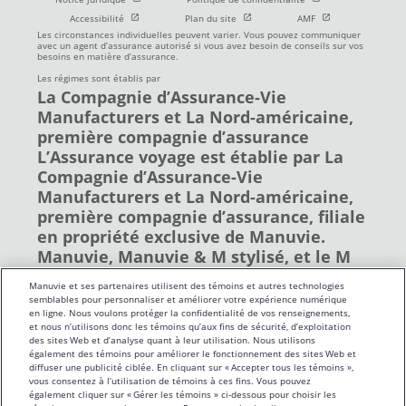
Ouvrir dans une nouvelle fenetre
Ouvrir dans une nouvelle fenetre
Ouvrir dans une nou
Accessibilité
Plan du site
AMF
Les circonstances individuelles peuvent varier. Vous pouvez communiquer
avec un agent d’assurance autorisé si vous avez besoin de conseils sur vos
besoins en matière d’assurance.
Les régimes sont établis par
La Compagnie d’Assurance-Vie
Manufacturers et La Nord-américaine,
première compagnie d’assurance
L’Assurance voyage est établie par La
Compagnie d’Assurance-Vie
Manufacturers et La Nord-américaine,
première compagnie d’assurance, filiale
en propriété exclusive de Manuvie.
Manuvie, Manuvie & M stylisé, et le M
stylisé sont des marques de commerce
Manuvie et ses partenaires utilisent des témoins et autres technologies
de La Compagnie d’Assurance-Vie
semblables pour personnaliser et améliorer votre expérience numérique
Manufacturers et sont utilisés par elle,
en ligne. Nous voulons protéger la confidentialité de vos renseignements,
et nous n’utilisons donc les témoins qu’aux fins de sécurité, d’exploitation
ainsi que par ses sociétés affiliées sous
des sites Web et d’analyse quant à leur utilisation. Nous utilisons
licence. © La Compagnie d’Assurance-
également des témoins pour améliorer le fonctionnement des sites Web et
diffuser une publicité ciblée. En cliquant sur « Accepter tous les témoins »,
Vie Manufacturers, 2019. Tous droits
vous consentez à l’utilisation de témoins à ces fins. Vous pouvez
réservés. Manuvie, C.P. 670, Station
également cliquer sur « Gérer les témoins » ci-dessous pour choisir les