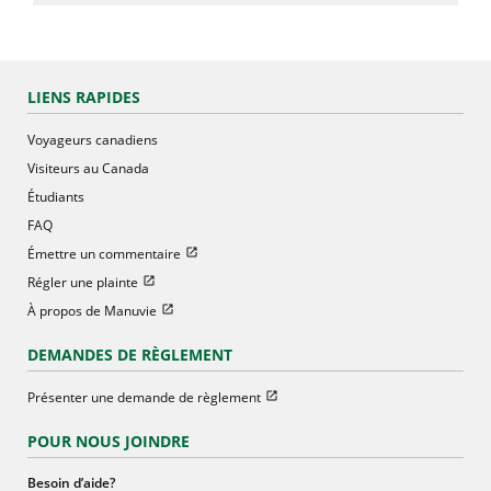
LIENS RAPIDES
Voyageurs canadiens
Visiteurs au Canada
Étudiants
FAQ
Ouvrir dans une nouvelle fenetre
Émettre un commentaire
Ouvrir dans une nouvelle fenetre
Régler une plainte
Ouvrir dans une nouvelle fenetre
À propos de Manuvie
DEMANDES DE RÈGLEMENT
Ouvrir dans une nouvelle fenetre
Présenter une demande de règlement
POUR NOUS JOINDRE
Besoin d’aide?