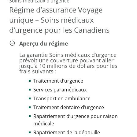
Soins médicaux d’urgence
Régime d’assurance Voyage
En tant que membre admissible des Forces armées
canadiennes (FAC), vous et votre famille avez accès à un
unique – Soins médicaux
rabais de 10 % sur les taux déjà abordables de l' assurance
d’urgence pour les Canadiens
voyage de Manuvie.
Aperçu du régime
* Exclut le Régime d’assurance voyage Pandémie de COVID-19.
La garantie Soins médicaux d’urgence
prévoit une couverture pouvant aller
jusqu’à 10 millions de dollars pour les
frais suivants :
Traitement d’urgence
Services paramédicaux
Transport en ambulance
Traitement dentaire d’urgence
Rapatriement d’urgence pour raison
médicale
Rapatriement de la dépouille