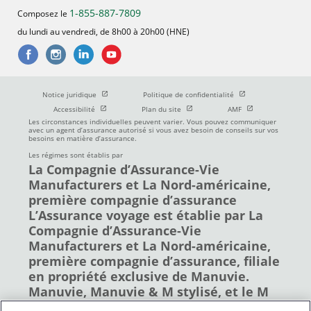
1-855-887-7809
Composez le
du lundi au vendredi, de 8h00 à 20h00 (HNE)
Ouvrir dans une nouvelle fenetre
Ouvrir dans une nouve
Notice juridique
Politique de confidentialité
Ouvrir dans une nouvelle fenetre
Ouvrir dans une nouvelle fenetre
Ouvrir dans une nou
Accessibilité
Plan du site
AMF
Les circonstances individuelles peuvent varier. Vous pouvez communiquer
avec un agent d’assurance autorisé si vous avez besoin de conseils sur vos
besoins en matière d’assurance.
Les régimes sont établis par
La Compagnie d’Assurance-Vie
Manufacturers et La Nord-américaine,
première compagnie d’assurance
L’Assurance voyage est établie par La
Compagnie d’Assurance-Vie
Manufacturers et La Nord-américaine,
première compagnie d’assurance, filiale
en propriété exclusive de Manuvie.
Manuvie, Manuvie & M stylisé, et le M
stylisé sont des marques de commerce