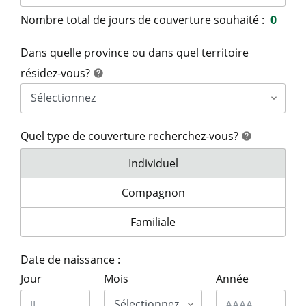
Nombre total de jours de couverture souhaité :
0
Dans quelle province ou dans quel territoire
aide
résidez-vous?
help
Quel type de couverture recherchez-vous?
aide
help
Quel type de couverture recherch
Individuel
Quel type de couverture recherche
Compagnon
Quel type de couverture recherch
Familiale
Date de naissance :
Jour
Mois
Année