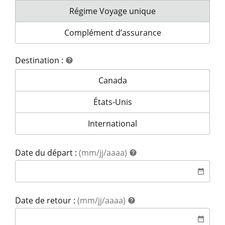
Veuillez indiquer le type de régime que v
Régime Voyage unique
Veuillez indiquer le type de régime que vo
Complément d’assurance
Destination :
aide
help
Destination :
Canada
Destination :
États-Unis
Destination :
International
aide
Date du départ :
(mm/jj/aaaa)
help
date
date_range
aide
Date de retour :
(mm/jj/aaaa)
help
date
date_range