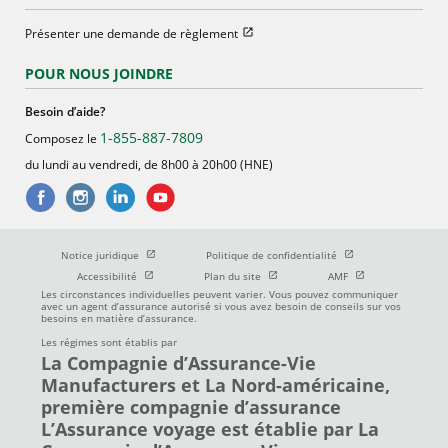
Ouvrir dans une nouvelle fenetre
Présenter une demande de règlement
POUR NOUS JOINDRE
Besoin d’aide?
1-855-887-7809
Composez le
du lundi au vendredi, de 8h00 à 20h00 (HNE)
Ouvrir dans une nouvelle fenetre
Ouvrir dans une nouve
Notice juridique
Politique de confidentialité
Ouvrir dans une nouvelle fenetre
Ouvrir dans une nouvelle fenetre
Ouvrir dans une nou
Accessibilité
Plan du site
AMF
Les circonstances individuelles peuvent varier. Vous pouvez communiquer
avec un agent d’assurance autorisé si vous avez besoin de conseils sur vos
besoins en matière d’assurance.
Les régimes sont établis par
La Compagnie d’Assurance-Vie
Manufacturers et La Nord-américaine,
première compagnie d’assurance
L’Assurance voyage est établie par La