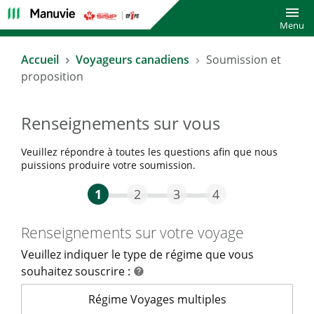
Bascu
Menu
Accueil
Voyageurs canadiens
Soumission et
proposition
Renseignements sur vous
Veuillez répondre à toutes les questions afin que nous
puissions produire votre soumission.
La première étape Actuel
Deuxième étape
Troisième étape
Étape quatre
1
2
3
4
Renseignements sur votre voyage
Veuillez indiquer le type de régime que vous
souhaitez souscrire :
aide
help
Veuillez indiquer le type de régime que vou
Régime Voyages multiples