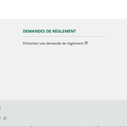
DEMANDES DE RÈGLEMENT
Ouvrir dans une nouvelle f
Présenter une demande de règlement
e
vrir dans une nouvelle fenetre
e nouvelle fenetre
Ouvrir dans une nouvelle fenetre
F