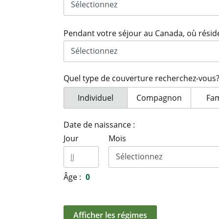
Pendant votre séjour au Canada, où rési
Quel type de couverture recherchez-vous
Quel type de couverture recherchez-v
Individuel
Quel type de couvertu
Compagnon
Que
Fam
Date de naissance :
Jour
Mois
Âge :
0
Afficher les régimes