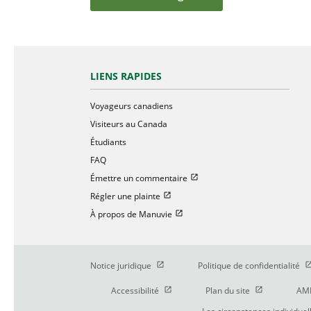
LIENS RAPIDES
Voyageurs canadiens
Visiteurs au Canada
Étudiants
FAQ
Ouvrir dans une nouvelle fenetr
Émettre un commentaire
Ouvrir dans une nouvelle fenetre
Régler une plainte
Ouvrir dans une nouvelle fenetre
À propos de Manuvie
Ouvrir dans une nouvelle fenetre
Ou
Notice juridique
Politique de confidentialité
Ouvrir dans une nouvelle fenetre
Ouvrir dans un
Accessibilité
Plan du site
AM