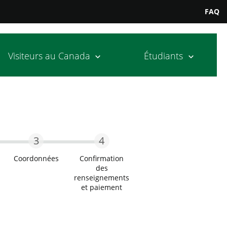
FAQ
Visiteurs au Canada
Étudiants
3
4
Coordonnées
Confirmation
des
me étape
Troisième étape
renseignements
l
et paiement
Étape quatre