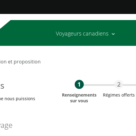
Voyageurs canadiens
on et proposition
s
1
2
Renseignements
Régimes offerts
que nous puissions
sur vous
Deuxiè
La première étape Actue
yage